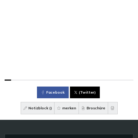
Facebook
(Twitter)
Notizblock (
)
merken
Broschüre