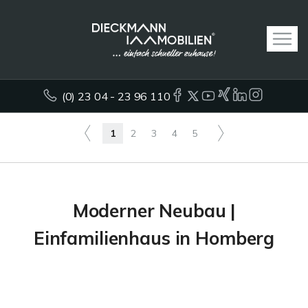
(0) 23 04 - 23 96 110
1
2
3
4
5
Moderner Neubau |
Einfamilienhaus in Homberg