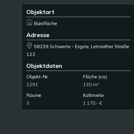
Objektart
Bürofläche
Adresse
58239 Schwerte - Ergste, Letmather Straße
123
Objektdaten
Objekt-Nr.
Fläche
(ca.)
2291
130 m²
Räume
Kaltmiete
3
1.170,- €