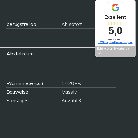
Exzellent
bezugsfrei ab
Ab sofort
5,0
Basierend auf
149 Google-Bewertungen
Echtheit von Bewertungen
Abstellraum
Warmmiete (ca.)
1.420,- €
Bauweise
Massiv
Sonstiges
Anzahl 3