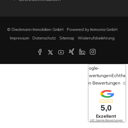
© Dieckmann Immobilien GmbH
Powered by Immonia GmbH
Impressum
Datenschutz
Sitemap
Widerrufsbelehrung
Google-
Bewertungen
Echthei
von Bewertungen
5,0
Exzellent
149 Google-Bewertungen