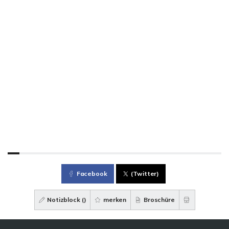
Facebook
(Twitter)
Notizblock (
)
merken
Broschüre