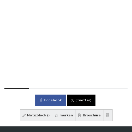
Facebook
(Twitter)
Notizblock (
)
merken
Broschüre