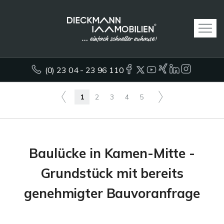
(0) 23 04 - 23 96 110
1
2
3
4
5
Baulücke in Kamen-Mitte -
Grundstück mit bereits
genehmigter Bauvoranfrage