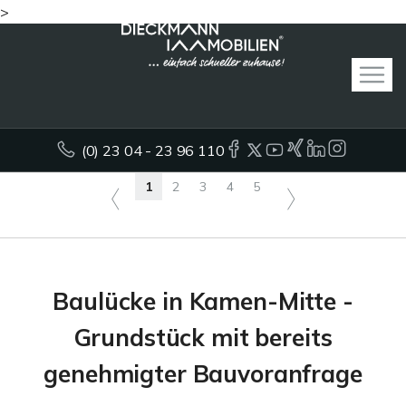
>
(0) 23 04 - 23 96 110
1
2
3
4
5
Baulücke in Kamen-Mitte -
Grundstück mit bereits
genehmigter Bauvoranfrage