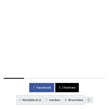
Facebook
(Twitter)
Notizblock (
)
merken
Broschüre