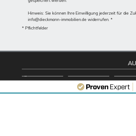
gespeichert werden.
Hinweis: Sie können Ihre Einwilligung jederzeit für die Zu
info@dieckmann-immobilien.de widerrufen. *
* Pflichtfelder
AU
VERWALTUNG
PROFI
Dieckmann Immobilien GmbH
Als kompe
Rathausstraße 19
Schwerte
D-58239 Schwerte
wir Ihnen 
Vermietung 
Tel.:
0 23 04 / 23 96 110