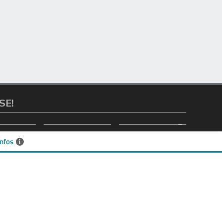
SE!
nfos
i
IMMOBILIENANGEBOTE
Eigentumswohnungen
Häuser zum Kauf
Grundstücke
Mietangebote
Renditeobjekte