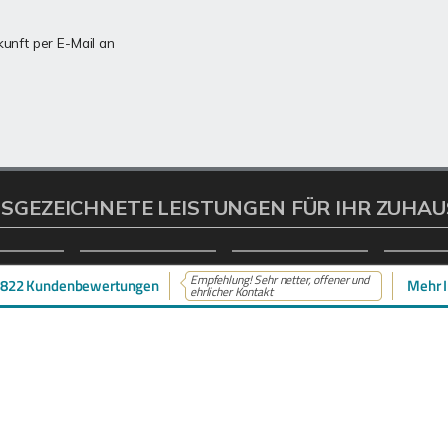
kunft per E-Mail an
SGEZEICHNETE LEISTUNGEN FÜR IHR ZUHAU
Empfehlung! Sehr netter, offener und
822 Kundenbewertungen
Mehr I
ehrlicher Kontakt
L
INHALT
tenter
Immobilienmakler in
Start
, Menden & Duisburg
stehen
Immobilien
beim Verkauf und bei der
Neubau
Ihrer Immobilie zur Seite.
Eigentümer
Interessenten