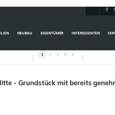
LIEN
NEUBAU
EIGENTÜMER
INTERESSENTEN
SER
1
2
3
4
5
tte - Grundstück mit bereits gene