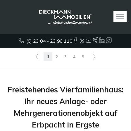
(0) 23 04 - 23 96 110
1
2
3
4
5
Freistehendes Vierfamilienhaus:
Ihr neues Anlage- oder
Mehrgenerationenobjekt auf
Erbpacht in Ergste