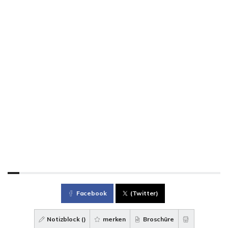
Facebook
(Twitter)
Notizblock (
)
merken
Broschüre