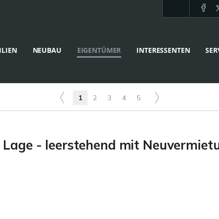
LIEN
NEUBAU
EIGENTÜMER
INTERESSENTEN
SER
1
2
3
4
5
r Lage - leerstehend mit Neuvermiet