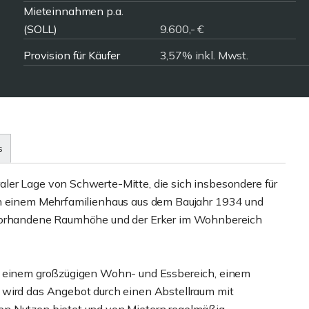
Mieteinnahmen p.a.
(SOLL)
9.600,- €
Provision für Käufer
3,57% inkl. Mwst.
s
ler Lage von Schwerte-Mitte, die sich insbesondere für
in einem Mehrfamilienhaus aus dem Baujahr 1934 und
 vorhandene Raumhöhe und der Erker im Wohnbereich
.
it einem großzügigen Wohn- und Essbereich, einem
 wird das Angebot durch einen Abstellraum mit