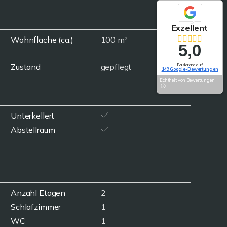
Exzellent
Wohnfläche (ca.)
100 m²
5,0
Zustand
gepflegt
Basierend auf
149 Google-Bewertungen
Echtheit von Bewertungen
Unterkellert
Abstellraum
Anzahl Etagen
2
Schlafzimmer
1
WC
1