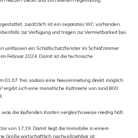
en Nutzen bietet und von Mietern regelmäßig
estattet, zusätzlich ist ein separates WC vorhanden.
enfalls zur Verfügung und tragen zur Vermietbarkeit bei.
n umfassen ein Schallschutzfenster im Schlafzimmer
im Februar 2024. Damit ist die technische
m 01.07. frei, sodass eine Neuvermietung direkt möglich
m² ergibt sich eine monatliche Kaltmiete von rund 800
R.
 was die laufenden Kosten vergleichsweise niedrig hält.
or von 17,19. Damit liegt die Immobilie in einem
ne Größe wirtschaftlich nachvollziehbar ist.