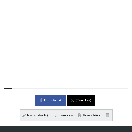
Facebook
(Twitter)
Notizblock (
)
merken
Broschüre