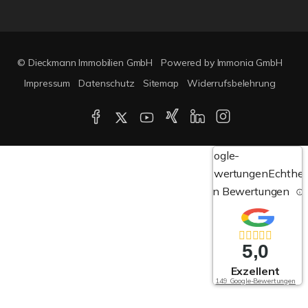
© Dieckmann Immobilien GmbH
Powered by Immonia GmbH
Impressum
Datenschutz
Sitemap
Widerrufsbelehrung
Google-
Bewertungen
Echthei
von Bewertungen
5,0
Exzellent
149 Google-Bewertungen