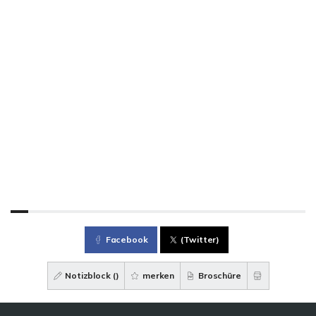
Facebook
(Twitter)
Notizblock (
)
merken
Broschüre