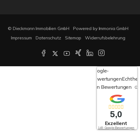
© Dieckmann Immobilien GmbH
Powered by Immonia GmbH
Impressum
Datenschutz
Sitemap
Widerrufsbelehrung
Google-
Bewertungen
Echthei
von Bewertungen
5,0
Exzellent
149 Google-Bewertungen