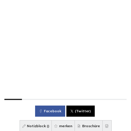
Facebook
(Twitter)
Notizblock (
)
merken
Broschüre