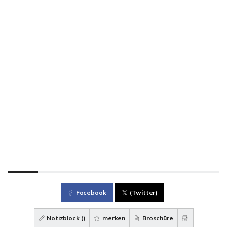
Facebook
(Twitter)
Notizblock (
)
merken
Broschüre