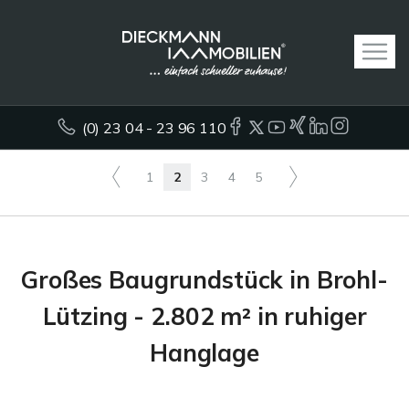
(0) 23 04 - 23 96 110
1
2
3
4
5
Großes Baugrundstück in Brohl-
Lützing - 2.802 m² in ruhiger
Hanglage