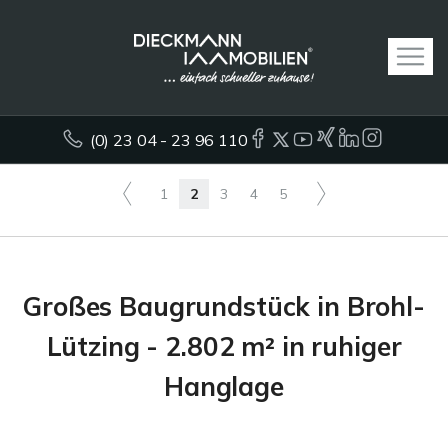
(0) 23 04 - 23 96 110
1
2
3
4
5
Großes Baugrundstück in Brohl-
Lützing - 2.802 m² in ruhiger
Hanglage