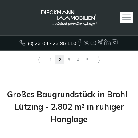
(0) 23 04 - 23 96 110
1
2
3
4
5
Großes Baugrundstück in Brohl-
Lützing - 2.802 m² in ruhiger
Hanglage