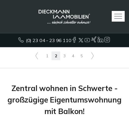
(0) 23 04 - 23 96 110
1
2
3
4
5
Zentral wohnen in Schwerte -
großzügige Eigentumswohnung
mit Balkon!