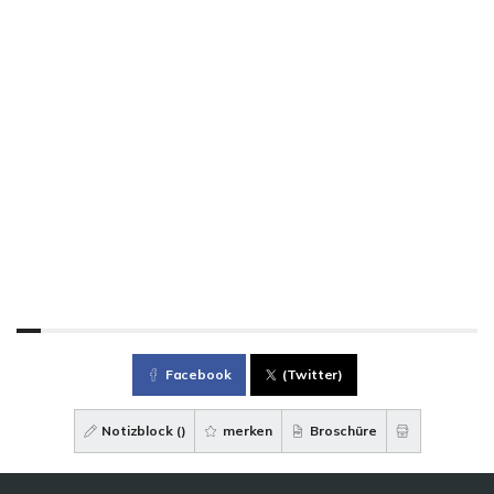
Facebook
(Twitter)
Notizblock (
)
merken
Broschüre