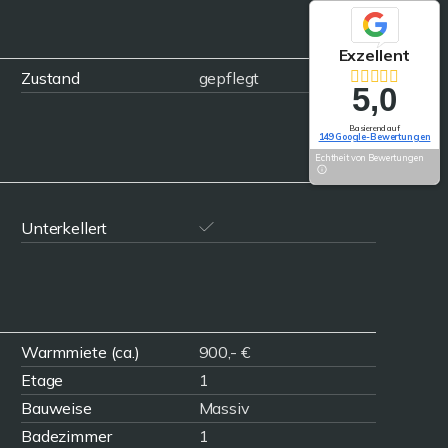
Exzellent
Zustand
gepflegt
5,0
Basierend auf
149 Google-Bewertungen
Echtheit von Bewertungen
Unterkellert
Warmmiete (ca.)
900,- €
Etage
1
Bauweise
Massiv
Badezimmer
1