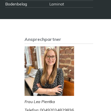
Bodenbelag
Laminat
Ansprechpartner
Frau Lea Pientka
Telefon: 00492034829836