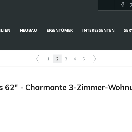
LIEN
NEUBAU
EIGENTÜMER
INTERESSENTEN
SER
1
2
3
4
5
s 62" - Charmante 3-Zimmer-Wohnun