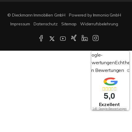
© Dieckmann Immobilien GmbH
Powered by Immonia GmbH
Impressum
Datenschutz
Sitemap
Widerrufsbelehrung
Google-
Bewertungen
Echthei
von Bewertungen
5,0
Exzellent
149 Google-Bewertungen