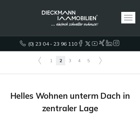
(0) 23 04 - 23 96 110
1
2
3
4
5
Helles Wohnen unterm Dach in
zentraler Lage