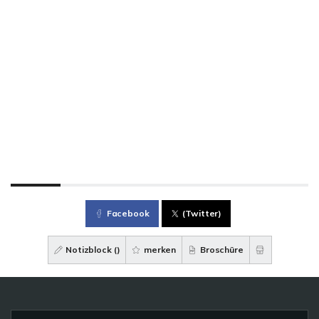
Facebook
(Twitter)
Notizblock (
)
merken
Broschüre