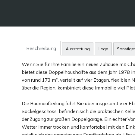
Beschreibung
Ausstattung
Lage
Sonstige
Wenn Sie für Ihre Familie ein neues Zuhause mit Ch
bietet diese Doppelhaushälfte aus dem Jahr 1978 in
von rund 173 m², verteilt auf vier Etagen, flexibl
über die Region, kombiniert diese Immobilie viel Pla
Die Raumaufteilung führt Sie über insgesamt vier E
Sockelgeschoss, befinden sich die praktischen Kel
der Zugang zur großen Doppelgarage. Ein echter Vort
Wetter immer trocken und komfortabel mit den Einkä
spielt sich das gemeinsame Familienleben ab. Hier e