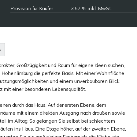
Provision für Käufer
3,57 % inkl. MwSt.
s
arakter, Großzügigkeit und Raum für eigene Ideen suchen,
 Hohenlimburg die perfekte Basis. Mit einer Wohnfläche
en Nutzungsmöglichkeiten und einem unverbaubaren Blick
tz mit einer besonderen Lebensqualität.
benen durch das Haus. Auf der ersten Ebene, dem
lerräume mit einem direkten Ausgang nach draußen sowie
eil im Alltag: So gelangen Sie selbst bei schlechtem
ufen ins Haus. Eine Etage höher, auf der zweiten Ebene,
rwarten Sie ein großzügiger Essbereich, die Küche, ein