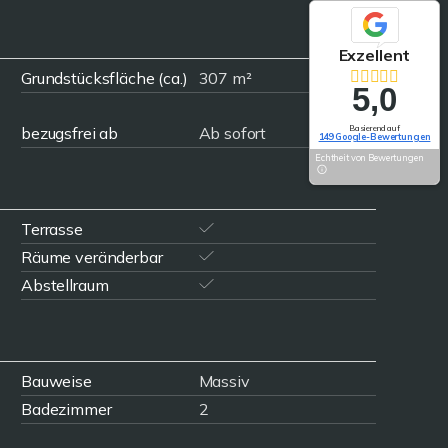
Exzellent
Grundstücksfläche (ca.)
307 m²
5,0
bezugsfrei ab
Ab sofort
Basierend auf
149 Google-Bewertungen
Echtheit von Bewertungen
Terrasse
Räume veränderbar
Abstellraum
Bauweise
Massiv
Badezimmer
2