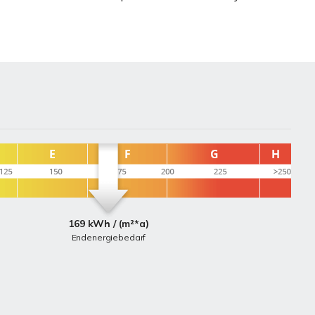
169 kWh / (m²*a)
Endenergiebedarf