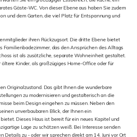
rates Gäste-WC. Von dieser Ebene aus haben Sie zudem
n und dem Garten, die viel Platz für Entspannung und
nmitglieder ihren Rückzugsort. Die dritte Ebene bietet
es Familienbadezimmer, das den Ansprüchen des Alltags
oss ist als zusätzliche, separate Wohneinheit gestaltet.
r ältere Kinder, als großzügiges Home-Office oder für
ten Originalzustand. Das gibt Ihnen die wunderbare
tellungen zu modernisieren und gestalterisch an die
omisse beim Design eingehen zu müssen. Neben den
seinen unverbaubaren Blick, der Ihnen ein
et. Dieses Haus ist bereit für ein neues Kapitel und
inzigartige Lage zu schätzen weiß. Bei Interesse senden
 Details zu - oder wir sprechen direkt am 14. Juni vor Ort