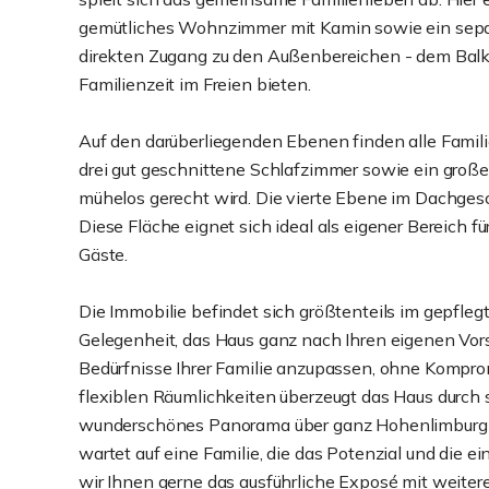
gemütliches Wohnzimmer mit Kamin sowie ein sepa
direkten Zugang zu den Außenbereichen - dem Balko
Familienzeit im Freien bieten.
Auf den darüberliegenden Ebenen finden alle Familie
drei gut geschnittene Schlafzimmer sowie ein groß
mühelos gerecht wird. Die vierte Ebene im Dachgesch
Diese Fläche eignet sich ideal als eigener Bereich fü
Gäste.
Die Immobilie befindet sich größtenteils im gepfleg
Gelegenheit, das Haus ganz nach Ihren eigenen Vors
Bedürfnisse Ihrer Familie anzupassen, ohne Kompr
flexiblen Räumlichkeiten überzeugt das Haus durch 
wunderschönes Panorama über ganz Hohenlimburg biet
wartet auf eine Familie, die das Potenzial und die e
wir Ihnen gerne das ausführliche Exposé mit weiteren