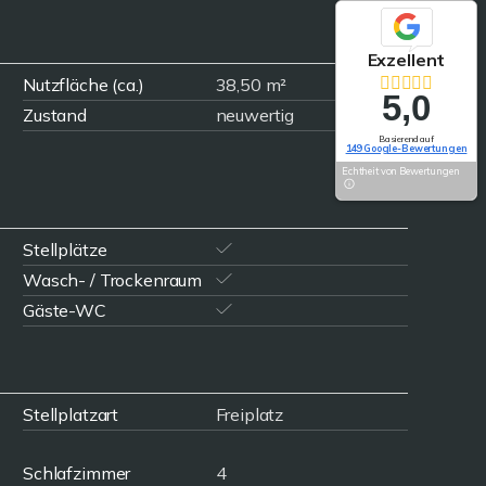
Exzellent
Nutzfläche (ca.)
38,50 m²
5,0
Zustand
neuwertig
Basierend auf
149 Google-Bewertungen
Echtheit von Bewertungen
Stellplätze
Wasch- / Trockenraum
Gäste-WC
Stellplatzart
Freiplatz
Schlafzimmer
4