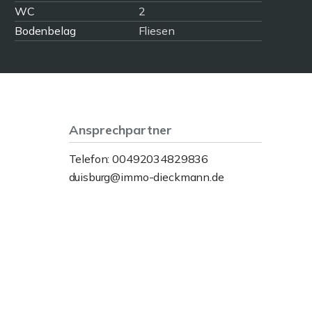
WC
2
Bodenbelag
Fliesen
Ansprechpartner
Telefon: 00492034829836
duisburg@immo-dieckmann.de