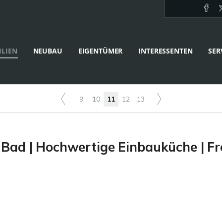
LIEN
NEUBAU
EIGENTÜMER
INTERESSENTEN
SER
9
10
11
12
13
Bad | Hochwertige Einbauküche | Fre