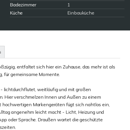
Badezimmer
1
Küche
Einbauküche
s
zügig, entfaltet sich hier ein Zuhause, das mehr ist als
kzug, für gemeinsame Momente.
 lichtdurchflutet, weitläufig und mit großen
ben. Hier verschmelzen Innen und Außen zu einem
t hochwertigen Markengeräten fügt sich nahtlos ein,
ltag angenehm leicht macht - Licht, Heizung und
 App oder Sprache. Draußen wartet die geschützte
szeiten.