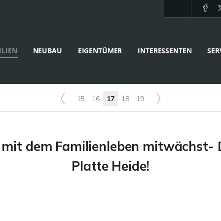
LIEN
NEUBAU
EIGENTÜMER
INTERESSENTEN
SER
15
16
17
18
19
 mit dem Familienleben mitwächst- 
Platte Heide!