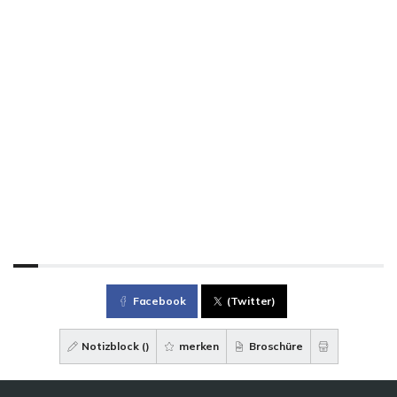
Facebook
(Twitter)
Notizblock (
)
merken
Broschüre