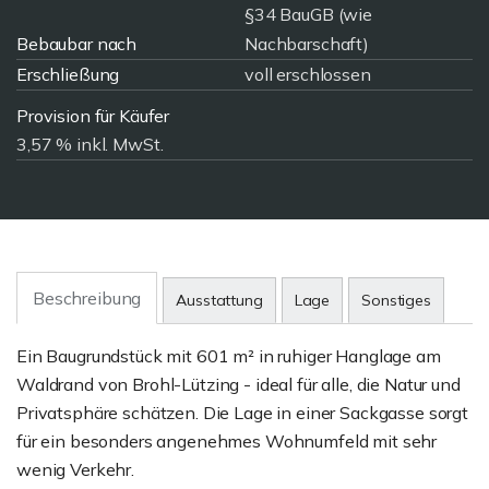
§34 BauGB (wie
Bebaubar nach
Nachbarschaft)
Erschließung
voll erschlossen
Provision für Käufer
3,57 % inkl. MwSt.
Beschreibung
Ausstattung
Lage
Sonstiges
Ein Baugrundstück mit 601 m² in ruhiger Hanglage am
Waldrand von Brohl-Lützing - ideal für alle, die Natur und
Privatsphäre schätzen. Die Lage in einer Sackgasse sorgt
für ein besonders angenehmes Wohnumfeld mit sehr
wenig Verkehr.