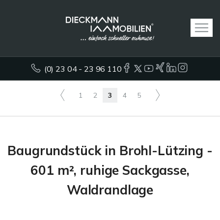
(0) 23 04 - 23 96 110
1
2
3
4
5
Baugrundstück in Brohl-Lützing -
601 m², ruhige Sackgasse,
Waldrandlage