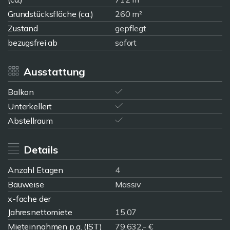
Grundstücksfläche (ca.)
260 m²
Zustand
gepflegt
bezugsfrei ab
sofort
Ausstattung
Balkon
Unterkellert
Abstellraum
Details
Anzahl Etagen
4
Bauweise
Massiv
x-fache der
Jahresnettomiete
15,07
Mieteinnahmen p.a. (IST)
79.632,- €