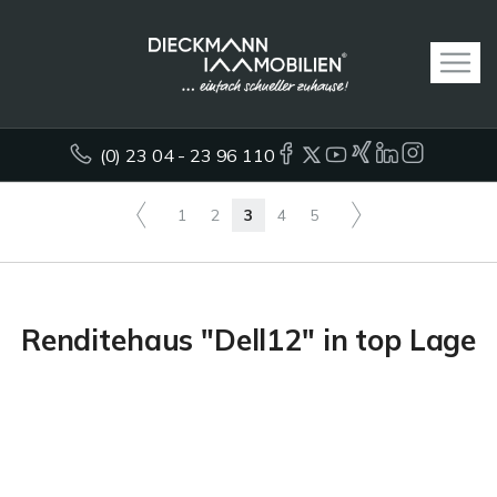
(0) 23 04 - 23 96 110
1
2
3
4
5
Renditehaus "Dell12" in top Lage