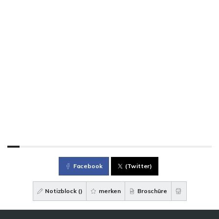
Facebook
(Twitter)
Notizblock (
)
merken
Broschüre