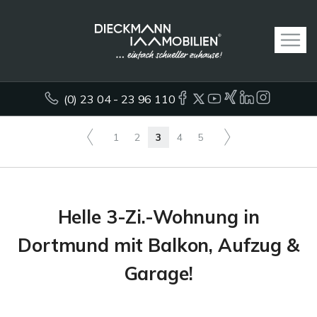
(0) 23 04 - 23 96 110
1
2
3
4
5
Helle 3-Zi.-Wohnung in
Dortmund mit Balkon, Aufzug &
Garage!