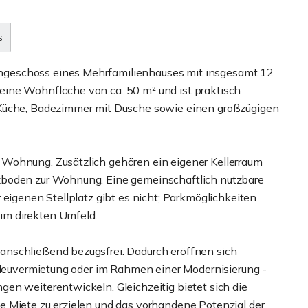
s
geschoss eines Mehrfamilienhauses mit insgesamt 12
ine Wohnfläche von ca. 50 m² und ist praktisch
 Küche, Badezimmer mit Dusche sowie einen großzügigen
Wohnung. Zusätzlich gehören ein eigener Kellerraum
zboden zur Wohnung. Eine gemeinschaftlich nutzbare
 eigenen Stellplatz gibt es nicht; Parkmöglichkeiten
im direkten Umfeld.
nschließend bezugsfrei. Dadurch eröffnen sich
r Neuvermietung oder im Rahmen einer Modernisierung -
en weiterentwickeln. Gleichzeitig bietet sich die
e Miete zu erzielen und das vorhandene Potenzial der