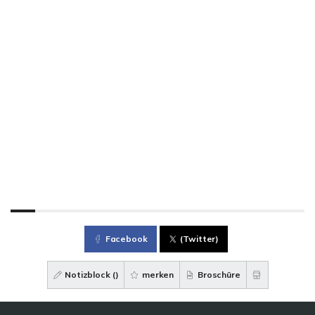
Facebook
(Twitter)
Notizblock (
)
merken
Broschüre