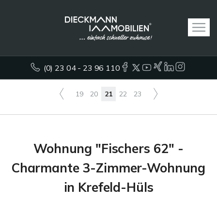
(0) 23 04 - 23 96 110
19
20
21
22
23
Wohnung "Fischers 62" -
Charmante 3-Zimmer-Wohnung
in Krefeld-Hüls