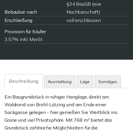
§34 BauGB (wie
Bebaubar nach
Nachbarschaft)
Erschließung
voll erschlossen
Provision für Käufer
3,57% inkl. MwSt.
Beschreibung
Ausstattung
Lage
Sonstiges
Ein Baugrundstück in ruhiger Hanglage, direkt am
Waldrand von Brohl-Lützing und am Ende einer
Sackgasse gelegen - hier genießen Sie Weitblick ins
Grüne und viel Privatsphäre. Mit 768 m² bietet das
Grundstück zahlreiche Möglichkeiten für die