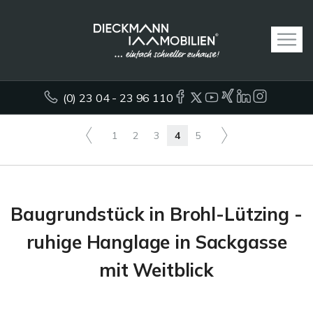
(0) 23 04 - 23 96 110
1
2
3
4
5
Baugrundstück in Brohl-Lützing -
ruhige Hanglage in Sackgasse
mit Weitblick