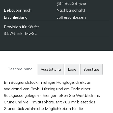
§34 BauGB (wie
Bebaubar nach
Nachbarschaft)
Erschließung
voll erschlossen
Provision für Käufer
3,57% inkl. MwSt.
Beschreibung
Ausstattung
Lage
Sonstiges
Ein Baugrundstück in ruhiger Hanglage, direkt am
Waldrand von Brohl-Lützing und am Ende einer
Sackgasse gelegen - hier genießen Sie Weitblick ins
Grüne und viel Privatsphäre. Mit 768 m² bietet das
Grundstück zahlreiche Möglichkeiten für die