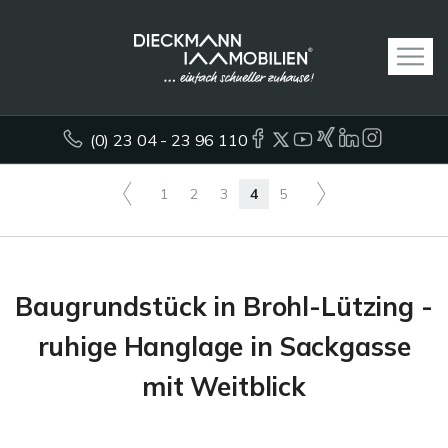
(0) 23 04 - 23 96 110
1
2
3
4
5
Baugrundstück in Brohl-Lützing -
ruhige Hanglage in Sackgasse
mit Weitblick