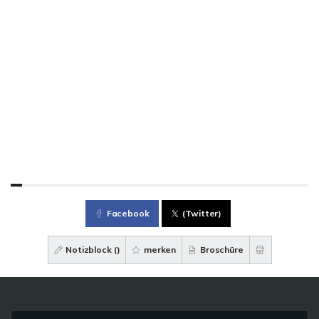
Facebook
(Twitter)
Notizblock (
)
merken
Broschüre