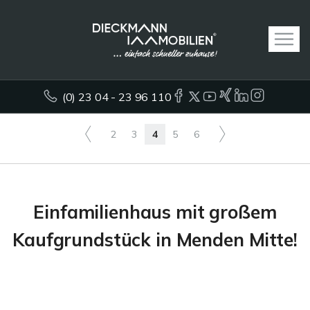
(0) 23 04 - 23 96 110
2
3
4
5
6
Einfamilienhaus mit großem
Kaufgrundstück in Menden Mitte!