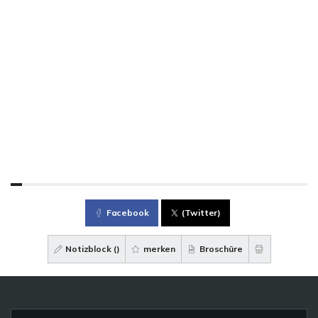
Facebook
(Twitter)
Notizblock (
)
merken
Broschüre