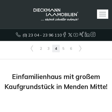
(0) 23 04 - 23 96 110
2
3
4
5
6
Einfamilienhaus mit großem
Kaufgrundstück in Menden Mitte!