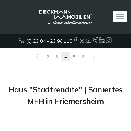
(0) 23 04 - 23 96 110
2
3
4
5
6
Haus "Stadtrendite" | Saniertes
MFH in Friemersheim