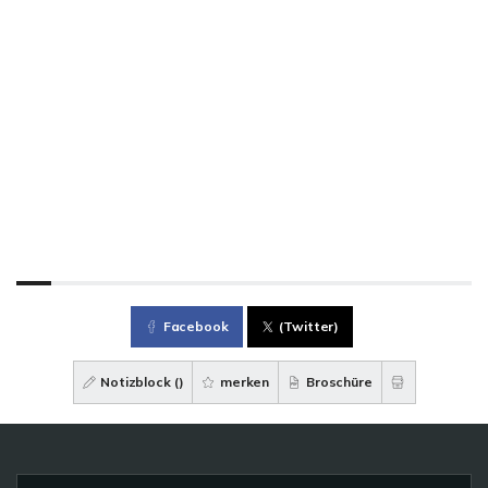
Facebook
(Twitter)
Notizblock (
)
merken
Broschüre