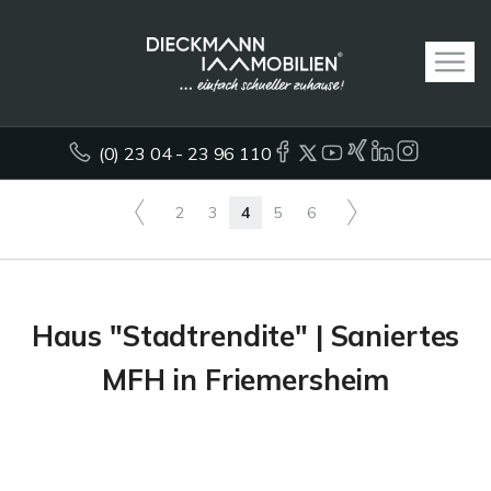
(0) 23 04 - 23 96 110
2
3
4
5
6
Haus "Stadtrendite" | Saniertes
MFH in Friemersheim