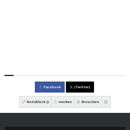
Facebook
(Twitter)
Notizblock (
)
merken
Broschüre