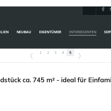
LIEN
NEUBAU
EIGENTÜMER
INTERESSENTEN
SER
1
2
3
4
5
stück ca. 745 m² - ideal für Einfam