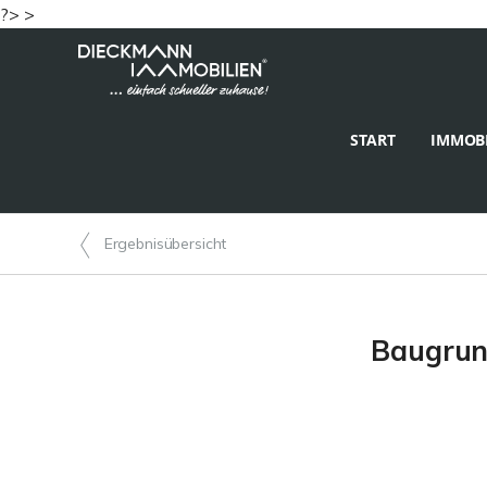
?> >
START
IMMOBI
Ergebnisübersicht
Baugrund