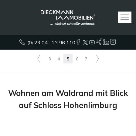
(0) 23 04 - 23 96 110
3
4
5
6
7
Wohnen am Waldrand mit Blick
auf Schloss Hohenlimburg