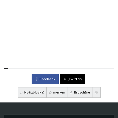
Facebook
(Twitter)
Notizblock (
)
merken
Broschüre