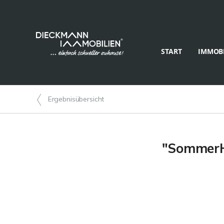
START
IMMOBI
Ergebnisübersicht
"SommerHa