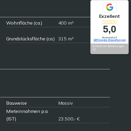
Exzellent
Wohnfläche (ca.)
400 m²
5,0
Grundstücksfläche (ca.)
315 m²
Basierend auf
149 Google-Bewertungen
Echtheit von Bewertungen
Bauweise
Massiv
Mieteinnahmen p.a.
(IST)
23.500,- €