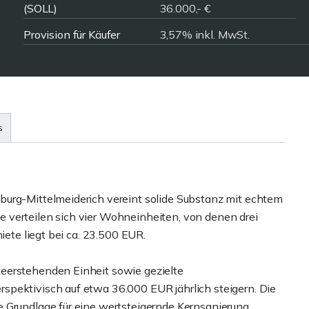
(SOLL)
36.000,- €
Provision für Käufer
3,57% inkl. MwSt.
s
burg-Mittelmeiderich vereint solide Substanz mit echtem
 verteilen sich vier Wohneinheiten, von denen drei
iete liegt bei ca. 23.500 EUR.
eerstehenden Einheit sowie gezielte
spektivisch auf etwa 36.000 EUR jährlich steigern. Die
 Grundlage für eine wertsteigernde Kernsanierung.