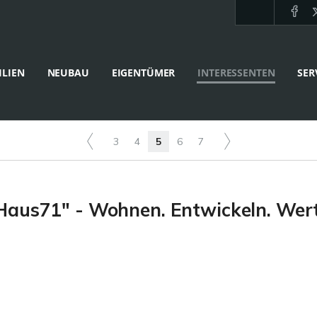
LIEN
NEUBAU
EIGENTÜMER
INTERESSENTEN
SER
3
4
5
6
7
us71" - Wohnen. Entwickeln. Wert