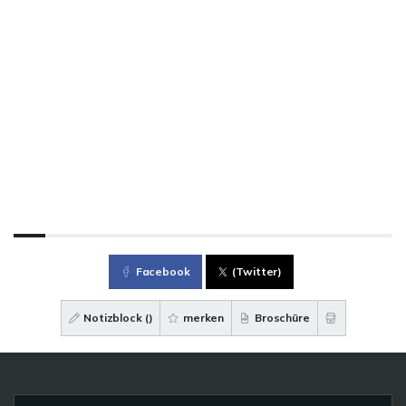
Facebook
(Twitter)
Notizblock (
)
merken
Broschüre