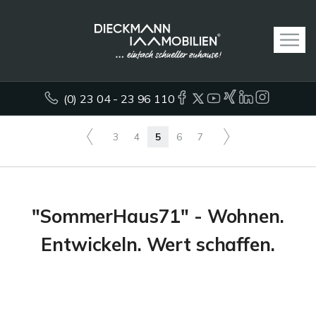
(0) 23 04 - 23 96 110
3
4
5
6
7
"SommerHaus71" - Wohnen.
Entwickeln. Wert schaffen.