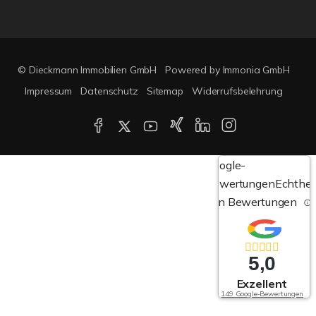
© Dieckmann Immobilien GmbH
Powered by Immonia GmbH
Impressum
Datenschutz
Sitemap
Widerrufsbelehrung
Google-
Bewertungen
Echthei
von Bewertungen
5,0
Exzellent
149 Google-Bewertungen