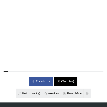
Facebook
(Twitter)
Notizblock (
)
merken
Broschüre