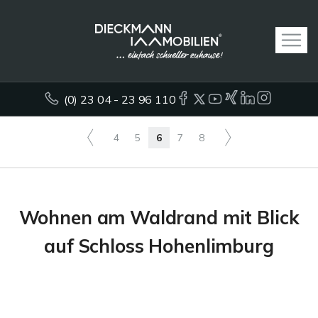
(0) 23 04 - 23 96 110
4
5
6
7
8
Wohnen am Waldrand mit Blick
auf Schloss Hohenlimburg