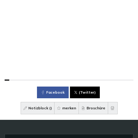
Facebook
(Twitter)
Notizblock (
)
merken
Broschüre