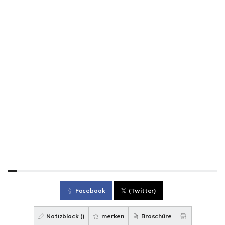
Facebook
(Twitter)
Notizblock (
)
merken
Broschüre