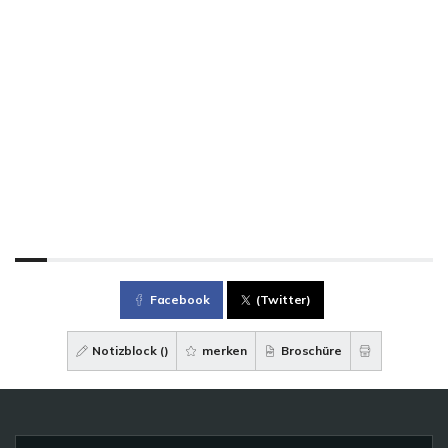
Facebook
(Twitter)
Notizblock (
)
merken
Broschüre