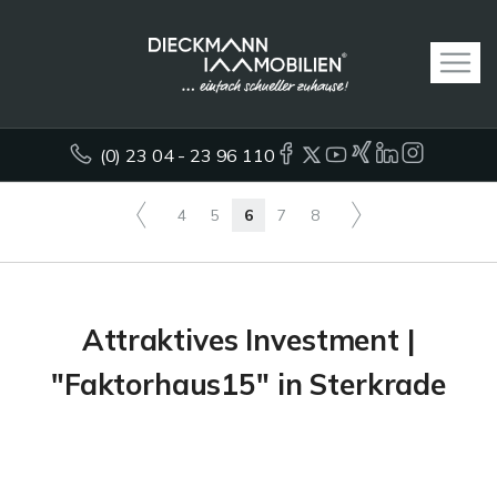
(0) 23 04 - 23 96 110
4
5
6
7
8
Attraktives Investment |
"Faktorhaus15" in Sterkrade