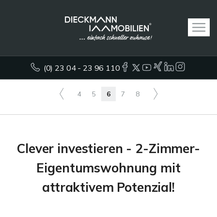
(0) 23 04 - 23 96 110
4
5
6
7
8
Clever investieren - 2-Zimmer-
Eigentumswohnung mit
attraktivem Potenzial!