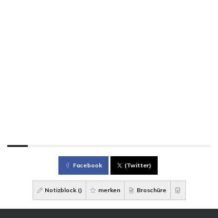
Facebook
(Twitter)
Notizblock (
)
merken
Broschüre