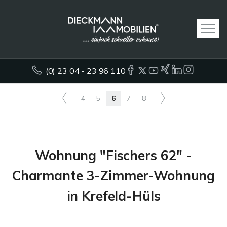
(0) 23 04 - 23 96 110
4
5
6
7
8
Wohnung "Fischers 62" -
Charmante 3-Zimmer-Wohnung
in Krefeld-Hüls