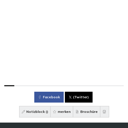
Facebook
(Twitter)
Notizblock (
)
merken
Broschüre