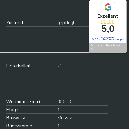
Exzellent
Zustand
gepflegt
5,0
Basierend auf
149 Google-Bewertungen
Echtheit von Bewertungen
Unterkellert
Warmmiete (ca.)
900,- €
Etage
1
Bauweise
Massiv
Badezimmer
1