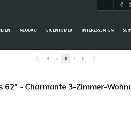
LIEN
NEUBAU
EIGENTÜMER
INTERESSENTEN
SER
4
5
6
7
8
s 62" - Charmante 3-Zimmer-Wohnun