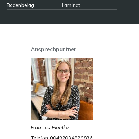
Bodenbelag
Laminat
Ansprechpartner
Frau Lea Pientka
Telefon: 00492034829836