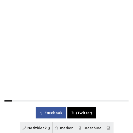
Facebook
(Twitter)
Notizblock (
)
merken
Broschüre