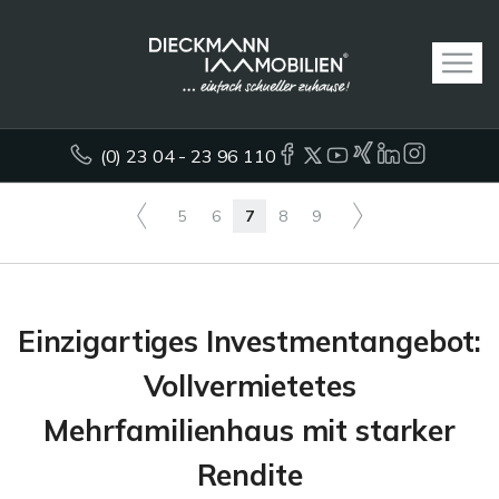
(0) 23 04 - 23 96 110
5
6
7
8
9
Einzigartiges Investmentangebot:
Vollvermietetes
Mehrfamilienhaus mit starker
Rendite