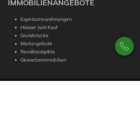
IMMOBILIENANGEBOTE
Eigentumswohnungen
Häuser zum Kauf
Grundstücke
Mietangebote
Renditeobjekte
Gewerbeimmobilien
© Dieckmann Immobilien GmbH
Powered by Immonia GmbH
Impressum
Datenschutz
Sitemap
Widerrufsbelehrung
Google-