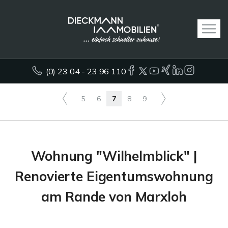
(0) 23 04 - 23 96 110
5
6
7
8
9
Wohnung "Wilhelmblick" |
Renovierte Eigentumswohnung
am Rande von Marxloh