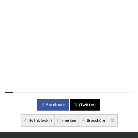
Facebook
(Twitter)
Notizblock (
)
merken
Broschüre