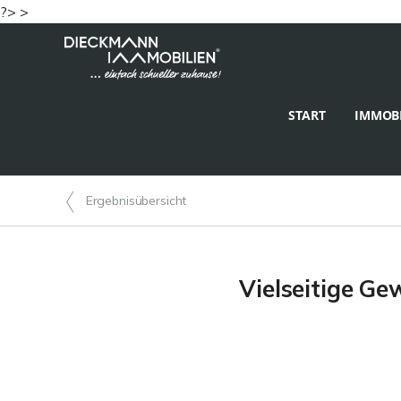
?> >
START
IMMOBI
Ergebnisübersicht
Vielseitige Ge