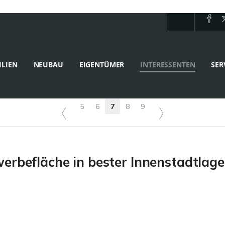
LIEN
NEUBAU
EIGENTÜMER
INTERESSENTEN
SER
5
6
7
8
9
werbefläche in bester Innenstadtlag