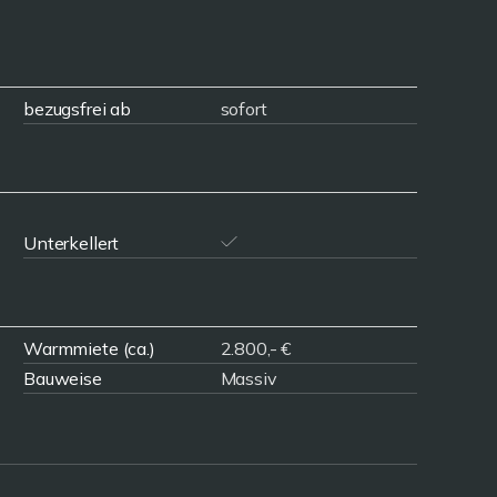
bezugsfrei ab
sofort
Unterkellert
Warmmiete (ca.)
2.800,- €
Bauweise
Massiv