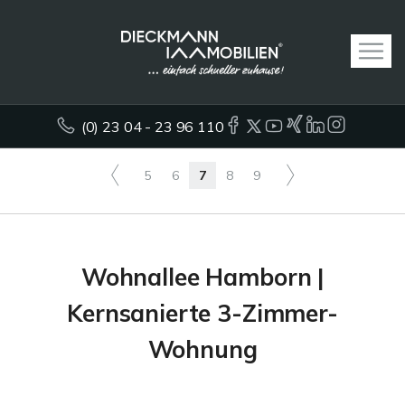
(0) 23 04 - 23 96 110
5
6
7
8
9
Wohnallee Hamborn |
Kernsanierte 3-Zimmer-
Wohnung