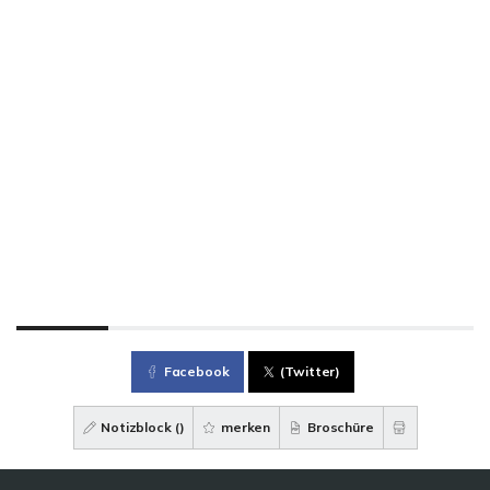
Facebook
(Twitter)
Notizblock (
)
merken
Broschüre