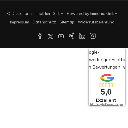
© Dieckmann Immobilien GmbH
Powered by Immonia GmbH
Impressum
Datenschutz
Sitemap
Widerrufsbelehrung
Google-
Bewertungen
Echthei
von Bewertungen
5,0
Exzellent
149 Google-Bewertungen