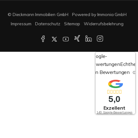
© Dieckmann Immobilien GmbH
Powered by Immonia GmbH
Impressum
Datenschutz
Sitemap
Widerrufsbelehrung
Google-
Bewertungen
Echthei
von Bewertungen
5,0
Exzellent
149 Google-Bewertungen