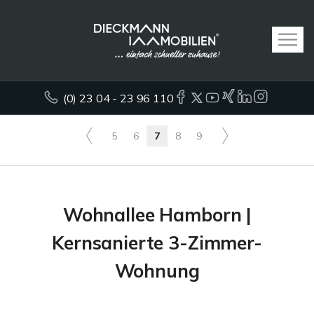
(0) 23 04 - 23 96 110
5
6
7
8
9
Wohnallee Hamborn |
Kernsanierte 3-Zimmer-
Wohnung