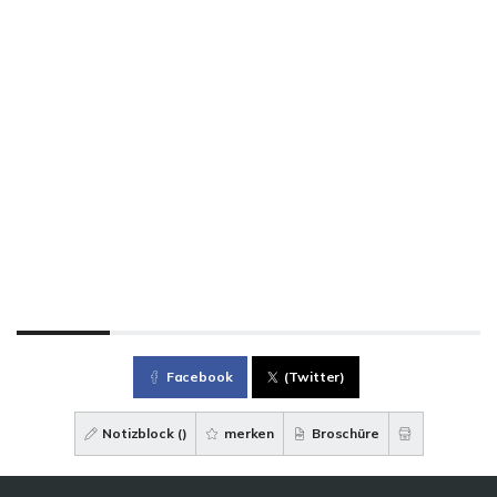
Facebook
(Twitter)
Notizblock (
)
merken
Broschüre